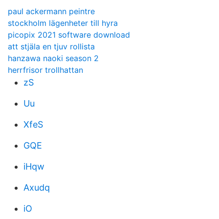
paul ackermann peintre
stockholm lägenheter till hyra
picopix 2021 software download
att stjäla en tjuv rollista
hanzawa naoki season 2
herrfrisor trollhattan
zS
Uu
XfeS
GQE
iHqw
Axudq
iO