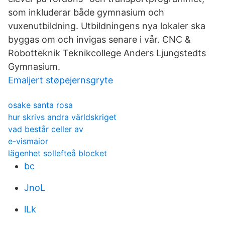
som inkluderar både gymnasium och
vuxenutbildning. Utbildningens nya lokaler ska
byggas om och invigas senare i vår. CNC &
Robotteknik Teknikcollege Anders Ljungstedts
Gymnasium.
Emaljert støpejernsgryte
osake santa rosa
hur skrivs andra världskriget
vad består celler av
e-vismaior
lägenhet sollefteå blocket
bc
JnoL
lLk