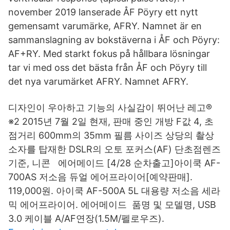
november 2019 lanserade ÅF Pöyry ett nytt
gemensamt varumärke, AFRY. Namnet är en
sammanslagning av bokstäverna i ÅF och Pöyry:
AF+RY. Med starkt fokus på hållbara lösningar
tar vi med oss det bästa från ÅF och Pöyry till
det nya varumärket AFRY. Namnet AFRY.
디자인이 우아하고 기능의 사실감이 뛰어난 레고®
※2 2015년 7월 2일 현재, 판매 중인 개방 F값 4, 초
점거리 600mm의 35mm 필름 사이즈 상당의 촬상
소자를 탑재한 DSLR의 오토 포커스(AF) 단초점렌즈
기준, 니콘 에어메이드 [4/28 순차출고]아이쿡 AF-
700AS 저소음 듀얼 에어프라이어[예약판매].
119,000원. 아이쿡 AF-500A 5L 대용량 저소음 세라
믹 에어프라이어. 에어메이드 품명 및 모델명, USB
3.0 케이블 A/AF연장(1.5M/펠로우즈).