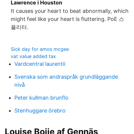
Lawrence i Houston
It causes your heart to beat abnormally, which
might feel like your heart is fluttering. PoE 스
플리터.
Sick day for amos mcgee
vat value added tax
Vardcentral laurentii
Svenska som andraspråk grundläggande
nivå
Peter kullman brunflo
Stenhuggare örebro
Louise Boije af Gennäs