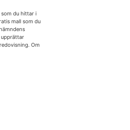
som du hittar i
ratis mall som du
gsnämndens
 upprättar
sredovisning. Om