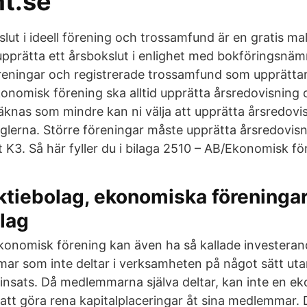
t.se
lut i ideell förening och trossamfund är en gratis ma
upprätta ett årsbokslut i enlighet med bokföringsnä
föreningar och registrerade trossamfund som upprättar
onomisk förening ska alltid upprätta årsredovisning 
knas som mindre kan ni välja att upprätta årsredovis
glerna. Större föreningar måste upprätta årsredovisn
 K3. Så här fyller du i bilaga 2510 – AB/Ekonomisk fö
aktiebolag, ekonomiska föreninga
lag
konomisk förening kan även ha så kallade investera
ar som inte deltar i verksamheten på något sätt uta
sats. Då medlemmarna själva deltar, kan inte en e
tt göra rena kapitalplaceringar åt sina medlemmar. 