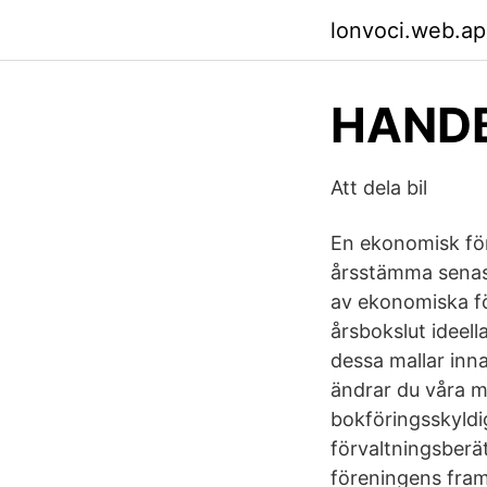
lonvoci.web.a
HANDB
Att dela bil
En ekonomisk för
årsstämma senast
av ekonomiska fö
årsbokslut ideell
dessa mallar inn
ändrar du våra ma
bokföringsskyldig
förvaltningsberät
föreningens framt