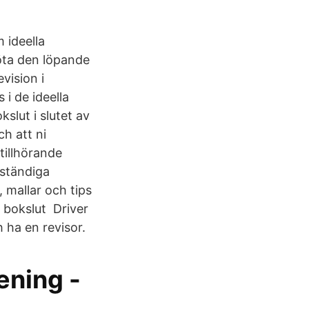
 ideella
öta den löpande
vision i
i de ideella
slut i slutet av
ch att ni
tillhörande
vständiga
 mallar och tips
t bokslut Driver
 ha en revisor.
ening -