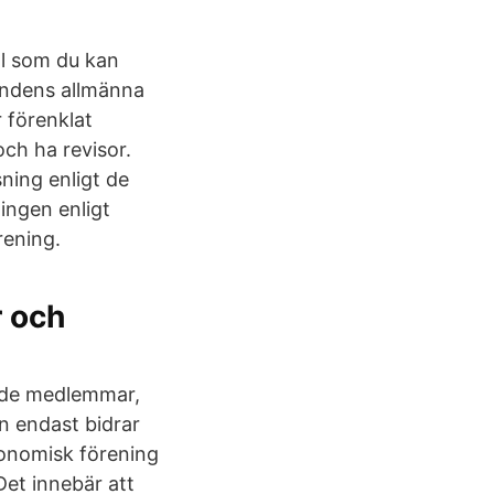
ll som du kan
mndens allmänna
 förenklat
och ha revisor.
ning enligt de
ingen enligt
rening.
r och
nde medlemmar,
n endast bidrar
konomisk förening
Det innebär att