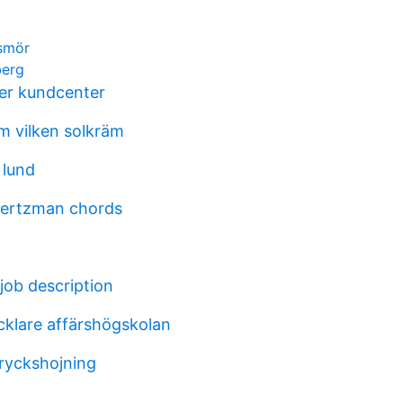
smör
berg
er kundcenter
um vilken solkräm
 lund
hertzman chords
job description
klare affärshögskolan
tryckshojning