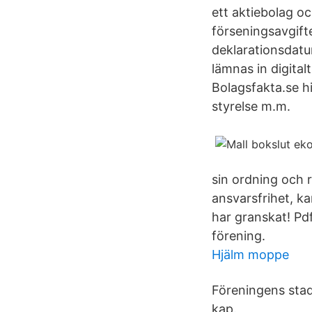
ett aktiebolag oc
förseningsavgifte
deklarationsdatu
lämnas in digit
Bolagsfakta.se hi
styrelse m.m.
sin ordning och 
ansvarsfrihet, ka
har granskat! Pdf
förening.
Hjälm moppe
Föreningens stad
kap.