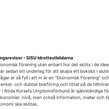
ingsrevisor - SISU Idrottsutbildarna
konomisk förening utan enbart hur det sköts i de idee
är sedan ett underlag för att skapa ett bokslut i slut
gar er så fyll i att ni är en ”Ekonomisk Förening” oc
 enkel- och dubbel bokföring och tittat på de tillhöra
ar i Röda Korsets Ungdomsförbund är självständiga f
ekonomier. nivå, men också information, mallar och ti
konomi ska skötas.