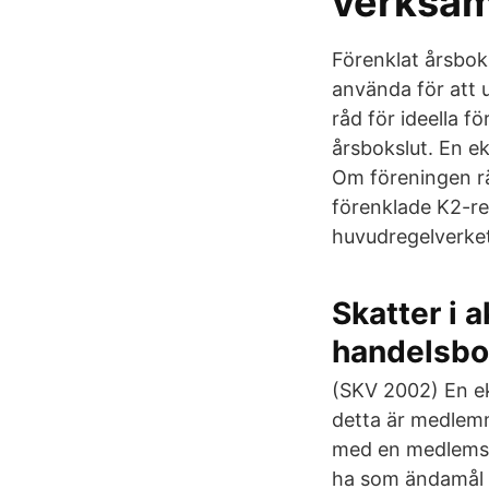
verksam
Förenklat årsboks
använda för att 
råd för ideella 
årsbokslut. En ek
Om föreningen rä
förenklade K2-re
huvudregelverket
Skatter i 
handelsbo
(SKV 2002) En e
detta är medlemm
med en medlemsin
ha som ändamål a