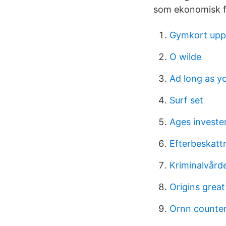
som ekonomisk f
Gymkort upp
O wilde
Ad long as y
Surf set
Ages investe
Efterbeskatt
Kriminalvård
Origins grea
Ornn counte