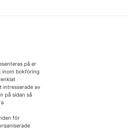
esenteras på er
k inom bokföring
renklat
it intresserade av
en på sidan så
ra
unden för
 organiserade