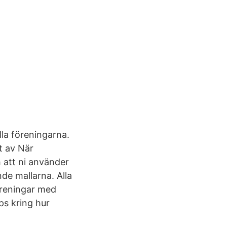
lla föreningarna.
et av När
h att ni använder
nde mallarna. Alla
öreningar med
ps kring hur