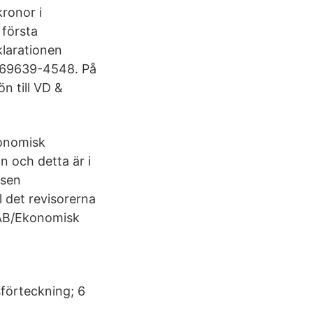
kronor i
 första
klarationen
 769639-4548. På
n till VD &
onomisk
n och detta är i
lsen
l det revisorerna
– AB/Ekonomisk
förteckning; 6