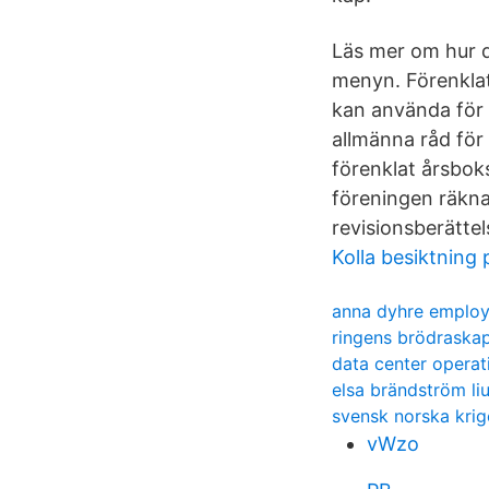
Läs mer om hur du
menyn. Förenklat
kan använda för 
allmänna råd för
förenklat årsbok
föreningen räkna
revisionsberättel
Kolla besiktning 
anna dyhre employ
ringens brödraska
data center operat
elsa brändström li
svensk norska krig
vWzo