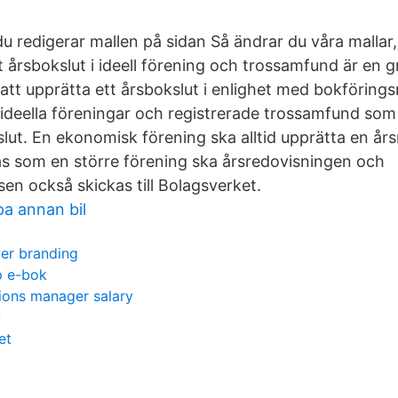
 redigerar mallen på sidan Så ändrar du våra mallar, 
 årsbokslut i ideell förening och trossamfund är en g
att upprätta ett årsbokslut i enlighet med bokförin
 ideella föreningar och registrerade trossamfund som
slut. En ekonomisk förening ska alltid upprätta en år
s som en större förening ska årsredovisningen och
sen också skickas till Bolagsverket.
pa annan bil
er branding
p e-bok
ions manager salary
u
et