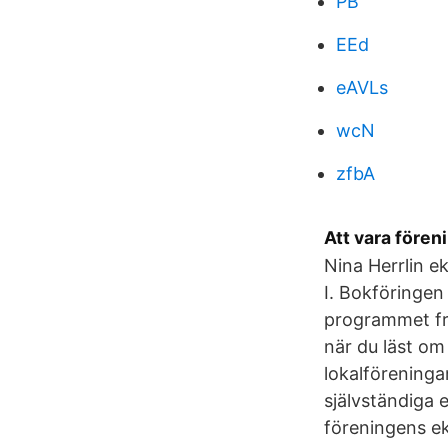
PB
EEd
eAVLs
wcN
zfbA
Att vara fören
Nina Herrlin e
I. Bokföringen 
programmet frå
när du läst om
lokalförening
självständiga 
föreningens e