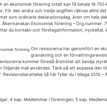
h en ekonomisk förening totalt kan få betala 18 750 
r. För den andra och tredje avgiften räknas alltid det
met som ordinarie deklarationsdag, även om hela de
alt. Åkermanskan Ekonomisk förening – Org.nummer:
ttar du kontakt-och företagsinformation, nyckeltal, lö
Om revisorerna har genomfört en ek
granskning och en förvaltningsrevisio
revisorerna kommer föreslå årsmötet att bevilja styre
n följande mall användas. Tänk på att anpassa den til
: Revisionsberattelse Så här fyller du i bilaga 2510 
gar; 4 kap. Medlemmar i föreningen; 5 kap. Medlems