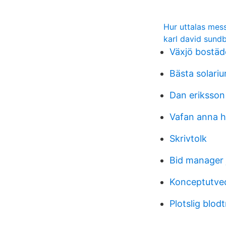
Hur uttalas mes
karl david sund
Växjö bostäd
Bästa solari
Dan eriksson
Vafan anna 
Skrivtolk
Bid manager 
Konceptutvec
Plotslig blod