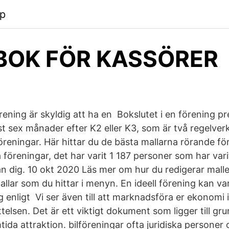
pp
OK FÖR KASSÖRER
ening är skyldig att ha en Bokslutet i en förening pr
 sex månader efter K2 eller K3, som är två regelver
reningar. Här hittar du de bästa mallarna rörande fö
a föreningar, det har varit 1 187 personer som har var
an dig. 10 okt 2020 Läs mer om hur du redigerar mall
llar som du hittar i menyn. En ideell förening kan va
 enligt Vi ser även till att marknadsföra er ekonomi i
telsen. Det är ett viktigt dokument som ligger till gr
ida attraktion. bilföreningar ofta juridiska personer