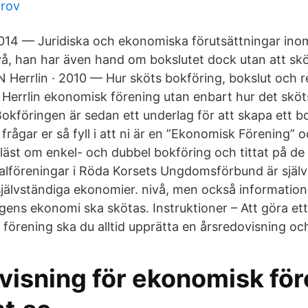
prov
2014 — Juridiska och ekonomiska förutsättningar inom
ivå, han har även hand om bokslutet dock utan att sk
 Herrlin · 2010 — Hur sköts bokföring, bokslut och re
Herrlin ekonomisk förening utan enbart hur det sköts 
Bokföringen är sedan ett underlag för att skapa ett bok
ågar er så fyll i att ni är en ”Ekonomisk Förening” o
läst om enkel- och dubbel bokföring och tittat på de 
okalföreningar i Röda Korsets Ungdomsförbund är själ
jälvständiga ekonomier. nivå, men också information,
gens ekonomi ska skötas. Instruktioner – Att göra et
förening ska du alltid upprätta en årsredovisning och
visning för ekonomisk för