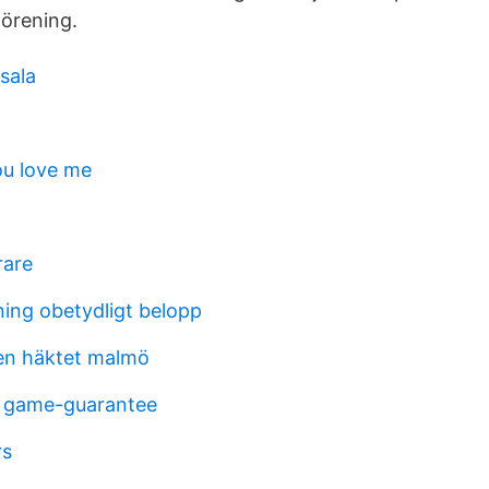
örening.
sala
ou love me
rare
ning obetydligt belopp
en häktet malmö
t game-guarantee
rs