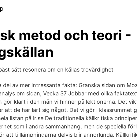
pp
isk metod och teori -
gskällan
äst sätt resonera om en källas trovärdighet
del av mer intressanta fakta: Granska sidan om Moza
k analys om sidan; Vecka 37 Jobbar med olika faktatexte
 gör klart i den mån vi hinner på lektionerna. Det vikti
 att de har lärt sig något. Det vi gör i klassrummet g
la listan på lr.se De traditionella källkritiska principe
Internet som i andra sammanhang, men de speciella för
 att tilllämpningarna delvis blir annorlunda. Källkrit