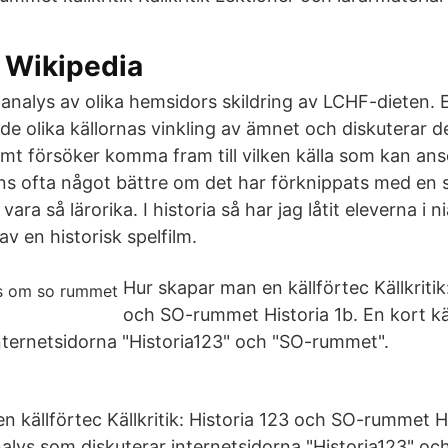
– Wikipedia
k analys av olika hemsidors skildring av LCHF-dieten.
 de olika källornas vinkling av ämnet och diskuterar 
samt försöker komma fram till vilken källa som kan an
nns ofta något bättre om det har förknippats med en 
vara så lärorika. I historia så har jag låtit eleverna i 
 av en historisk spelfilm.
Hur skapar man en källförtec Källkritik
och SO-rummet Historia 1b. En kort käl
nternetsidorna "Historia123" och "SO-rummet".
 källförtec Källkritik: Historia 123 och SO-rummet Hi
analys som diskuterar internetsidorna "Historia123" o