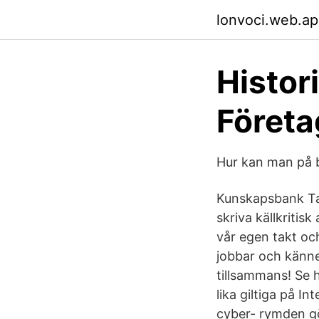
lonvoci.web.a
Histor
Företa
Hur kan man på b
Kunskapsbank Ta 
skriva källkritis
vår egen takt och
jobbar och känner
tillsammans! Se he
lika giltiga på 
cyber- rymden gör