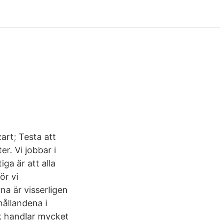
rt; Testa att
r. Vi jobbar i
ga är att alla
ör vi
rna är visserligen
hållandena i
ik handlar mycket