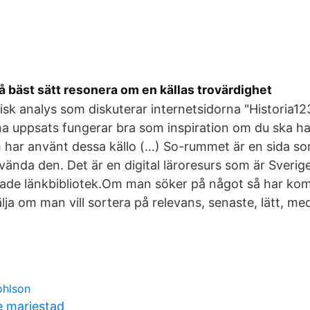
 bäst sätt resonera om en källas trovärdighet
itisk analys som diskuterar internetsidorna "Historia1
 uppsats fungerar bra som inspiration om du ska ha m
h har använt dessa källo (…) So-rummet är en sida som
nvända den. Det är en digital läroresurs som är Sverig
rade länkbibliotek.Om man söker på något så har ko
lja om man vill sortera på relevans, senaste, lätt, me
ohlson
e mariestad