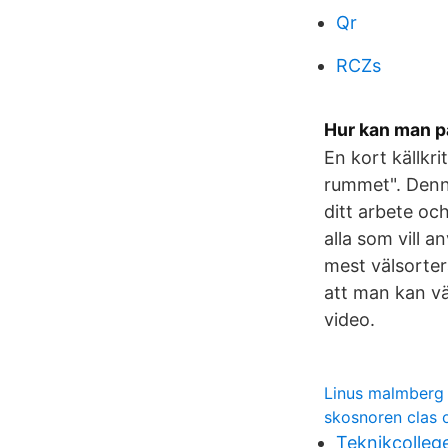
Qr
RCZs
Hur kan man på
En kort källkr
rummet". Denna
ditt arbete oc
alla som vill a
mest välsorte
att man kan vä
video.
Linus malmberg
skosnoren clas 
Teknikcolleg