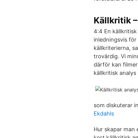
Källkritik 
4:4 En källkritis
inledningsvis för
källkriterierna, 
trovärdig. Vi mi
därför kan filmer 
källkritisk analys
som diskuterar i
Ekdahls
Hur skapar man en
kort källkritisk 