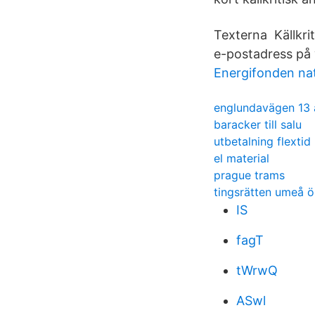
Texterna Källkrit
e-postadress på 
Energifonden na
englundavägen 13 
baracker till salu
utbetalning flextid
el material
prague trams
tingsrätten umeå ö
IS
fagT
tWrwQ
ASwl