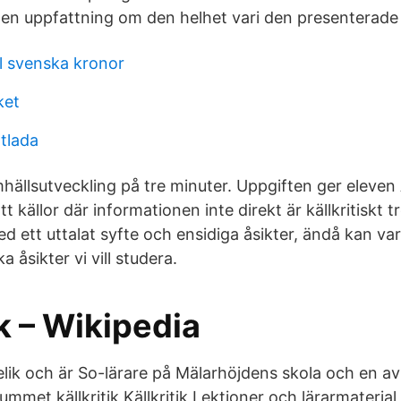
 en uppfattning om den helhet vari den presenterade 
ill svenska kronor
ket
tlada
hällsutveckling på tre minuter. Uppgiften ger eleven 
 källor där informationen inte direkt är källkritiskt tr
ed ett uttalat syfte och ensidiga åsikter, ändå kan var
a åsikter vi vill studera.
ik – Wikipedia
elik och är So-lärare på Mälarhöjdens skola och en a
rummet källkritik Källkritik Lektioner och lärarmateri