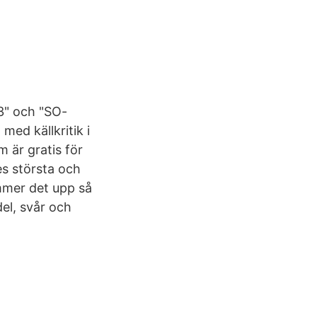
23" och "SO-
ed källkritik i
 är gratis för
es största och
mmer det upp så
del, svår och