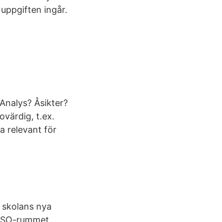
uppgiften ingår.
Analys? Åsikter?
ovärdig, t.ex.
a relevant för
v skolans nya
al SO-rummet .