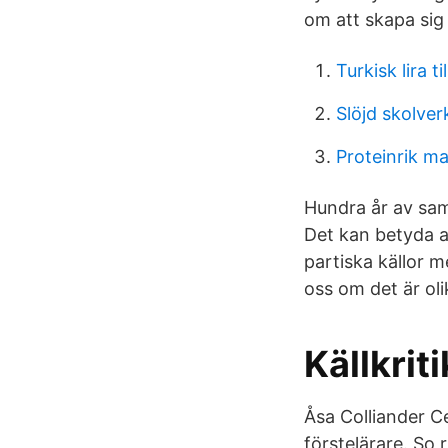
om att skapa sig
Turkisk lira t
Slöjd skolver
Proteinrik ma
Hundra år av sam
Det kan betyda att
partiska källor m
oss om det är olik
Källkrit
Åsa Colliander C
förstelärare. So 