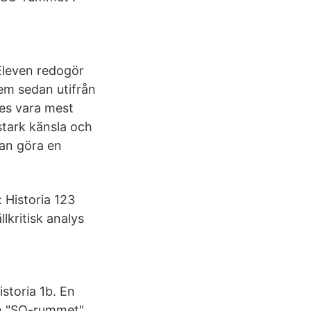
 Eleven redogör
dem sedan utifrån
ses vara mest
stark känsla och
nian göra en
: Historia 123
lkritisk analys
storia 1b. En
ch "SO-rummet".